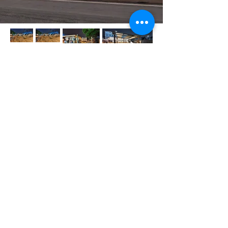
Rua Tabapuã, 474 - Itaim Bibi, São Paulo - SP,
04533-001
, Brasil
contato@fragmentoarquitetura.com.br
(11) 97366-
0555
©2011 por Fragmento Arquitetura.